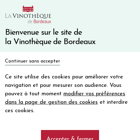
10€ de remise immédiate sur votre première commande
avec le code BIENVINO10
Une question ?
05 57 10 41 41
Bienvenue sur le site de
la Vinothèque de Bordeaux
Recevez 5€
Continuer sans accepter
en bon d'achat
Accueil
Propriétés
Philipponnat
en vous inscrivant à notre newsletter
Ce site utilise des cookies pour améliorer votre
navigation et pour mesurer son audience. Vous
Votre
pouvez à tout moment
modifier vos préférences
email
dans la page de gestion des cookies
et interdire
En m’abonnant, j’accepte de recevoir la newsletter de la
ces cookies.
Vinothèque de Bordeaux.
Minimum de commande de 50€ h
frais de port. Durée de validité d’un mois
Accepter & fermer