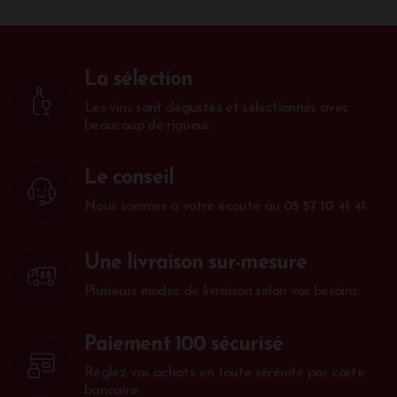
Les Millésimes : Blanc de Noirs millésimé, Grand
Blanc millésimé et Sublime Réserve Sec
Millésime
La sélection
Cuvée 1522 et cuvée 1522 rosé
Les vins sont dégustés et sélectionnés avec
beaucoup de rigueur.
Clos des Goisses et Clos des Goisses Juste Rosé
Le conseil
Les parcellaires : le Léon, la Rémissonne et Les
Nous sommes à votre écoute au
05 57 10 41 41
.
cintres
Une livraison sur-mesure
Plusieurs modes de livraison selon vos besoins.
Paiement 100 sécurisé
Réglez vos achats en toute sérénité par carte
bancaire.