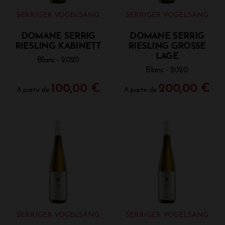
fermentation naturelle sans précipitation, un
élevage en grands fûts de chêne et une maturation
SERRIGER VOGELSANG
SERRIGER VOGELSANG
prolongée sur les lies.
DOMANE SERRIG
DOMANE SERRIG
RIESLING KABINETT
RIESLING GROSSE
LAGE
Blanc - 2020
Blanc - 2020
100,00 €
200,00 €
A partir de
A partir de
SERRIGER VOGELSANG
SERRIGER VOGELSANG