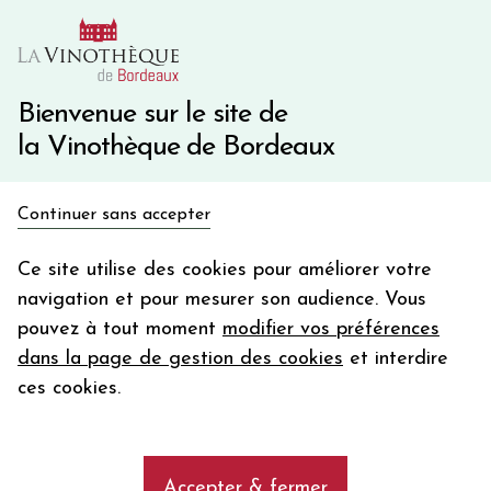
10€ de remise immédiate sur votre première commande
avec le code BIENVINO10
Une question ?
05 57 10 41 41
Bienvenue sur le site de
la Vinothèque de Bordeaux
Recevez 5€
Continuer sans accepter
en bon d'achat
Accueil
Propriétés
EHEMALIGE DOMANE SERRIG
en vous inscrivant à notre newsletter
Ce site utilise des cookies pour améliorer votre
navigation et pour mesurer son audience. Vous
Votre
pouvez à tout moment
modifier vos préférences
email
Les vins de la propriété EHEMALIGE
dans la page de gestion des cookies
et interdire
DOMANE SERRIG
En m’abonnant, j’accepte de recevoir la newsletter de la
ces cookies.
Vinothèque de Bordeaux.
Minimum de commande de 50€ h
frais de port. Durée de validité d’un mois
add
EHEMALIGE DOMANE SERRIG
Accepter & fermer