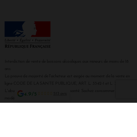
Interdiction de vente de boissons alcooliques aux mineurs de moins de 18
ans
La preuve de majorité de l'acheteur est exigée au moment de la vente en
ligne CODE DE LA SANTE PUBLIQUE, ART. L. 3342-1 et L. 3353-3
L'abus d'alcool est dangereux pour la santé. Sachez consommer avec
4.9/5
513 avis
modération.