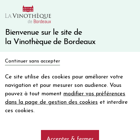
10€ de remise immédiate sur votre première commande
avec le code BIENVINO10
Une question ?
05 57 10 41 41
Bienvenue sur le site de
la Vinothèque de Bordeaux
Recevez 5€
Continuer sans accepter
en bon d'achat
Accueil
Nos Régions
Loire
Montlouis Sur Loire
en vous inscrivant à notre newsletter
Ce site utilise des cookies pour améliorer votre
navigation et pour mesurer son audience. Vous
Votre
pouvez à tout moment
modifier vos préférences
email
Les vins de Montlouis Sur Loire
dans la page de gestion des cookies
et interdire
En m’abonnant, j’accepte de recevoir la newsletter de la
ces cookies.
Vinothèque de Bordeaux.
Minimum de commande de 50€ h
frais de port. Durée de validité d’un mois
Vin Montlouis Sur Loire - Grand Vin de
Loire - La Vinothèque de Bordeaux
Accepter & fermer