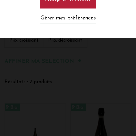
Trier par :
Gérer mes préférences
Pertinence
Nom, A à Z
Nom, Z à A
Prix, croissant
Prix, décroissant
AFFINER MA SELECTION
Résultats : 2 produits