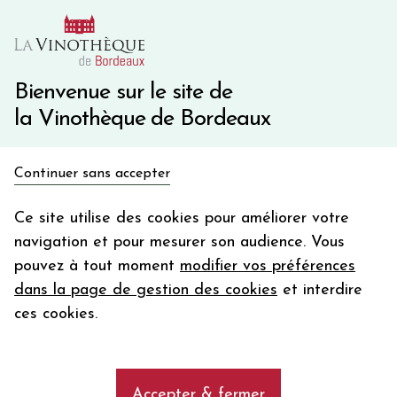
10€ de remise immédiate sur votre première commande
avec le code BIENVINO10
Une question ?
05 57 10 41 41
Bienvenue sur le site de
la Vinothèque de Bordeaux
Recevez 5€
Continuer sans accepter
en bon d'achat
Accueil
Propriétés
DOMAINE ROSTAING
en vous inscrivant à notre newsletter
Ce site utilise des cookies pour améliorer votre
navigation et pour mesurer son audience. Vous
Votre
pouvez à tout moment
modifier vos préférences
email
Les vins de la propriété DOMAINE
dans la page de gestion des cookies
et interdire
ROSTAING
En m’abonnant, j’accepte de recevoir la newsletter de la
ces cookies.
Vinothèque de Bordeaux.
Minimum de commande de 50€ h
frais de port. Durée de validité d’un mois
add
DOMAINE ROSTAING
Accepter & fermer