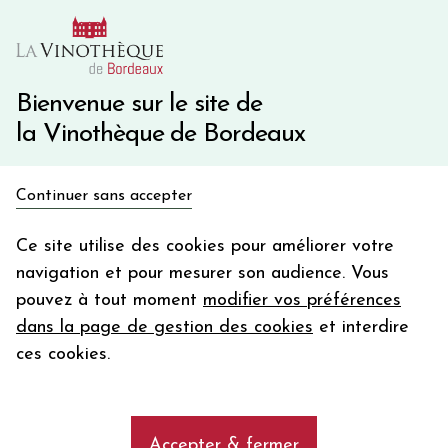
10€ de remise immédiate sur votre première commande
avec le code BIENVINO10
Une question ?
05 57 10 41 41
Bienvenue sur le site de
la Vinothèque de Bordeaux
Recevez 5€
Continuer sans accepter
en bon d'achat
Accueil
Vins du Monde
FRANCE
Mendoza
en vous inscrivant à notre newsletter
Ce site utilise des cookies pour améliorer votre
navigation et pour mesurer son audience. Vous
Votre
pouvez à tout moment
modifier vos préférences
email
AFFINER MA SELECTION
dans la page de gestion des cookies
et interdire
En m’abonnant, j’accepte de recevoir la newsletter de la
ces cookies.
Vinothèque de Bordeaux.
Minimum de commande de 50€ h
frais de port. Durée de validité d’un mois
Les vins de Mendoza
Accepter & fermer