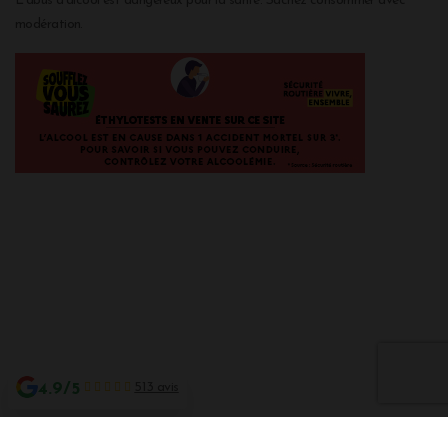
L'abus d'alcool est dangereux pour la santé. Sachez consommer avec
modération.
4.9/5
513 avis