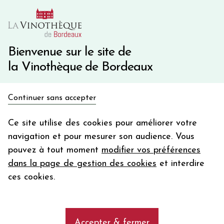
10€ de remise immédiate sur votre première commande
avec le code BIENVINO10
Une question ?
05 57 10 41 41
Bienvenue sur le site de
la Vinothèque de Bordeaux
Recevez 5€
Continuer sans accepter
en bon d'achat
Accueil
Nouveautés
en vous inscrivant à notre newsletter
Ce site utilise des cookies pour améliorer votre
navigation et pour mesurer son audience. Vous
Votre
pouvez à tout moment
modifier vos préférences
email
dans la page de gestion des cookies
et interdire
En m’abonnant, j’accepte de recevoir la newsletter de la
ces cookies.
Vinothèque de Bordeaux.
Minimum de commande de 50€ h
frais de port. Durée de validité d’un mois
AFFINER MA SELECTION
Accepter & fermer