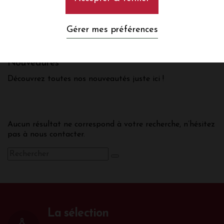
Nouveau ! notre sélection de vins
Gérer mes préférences
Nouveautés
Découvrez toutes nos nouveautés juste ici !
Aucun résultat ne correspond à votre recherche, n’hésitez
pas à nous contacter.
La sélection