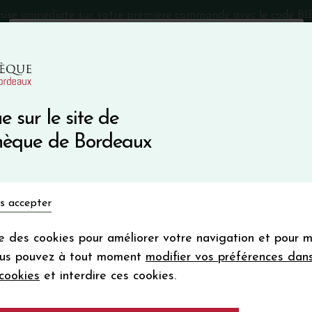
mise immédiate sur votre première commande avec le code 
Catalogue Primeurs 2025
Qui sommes-nous
05 57 10
e sur le site de
Recevez 5
thèque de Bordeaux
en bon d'achat
en vous inscrivant à notre ne
Vins du monde
Primeurs
Bio & Cie
Champagne
s accepter
Votre
email
ise des cookies pour améliorer votre navigation et pour 
En m’abonnant, j’accepte de recevoir la new
ous pouvez à tout moment
modifier vos préférences dan
Vinothèque de Bordeaux.
Minimum de comman
cookies
et interdire ces cookies.
frais de port. Durée de validité d’un