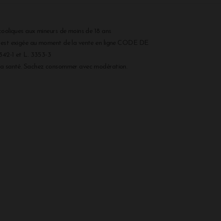
cooliques aux mineurs de moins de 18 ans
r est exigée au moment de la vente en ligne CODE DE
2-1 et L. 3353-3
 la santé. Sachez consommer avec modération.