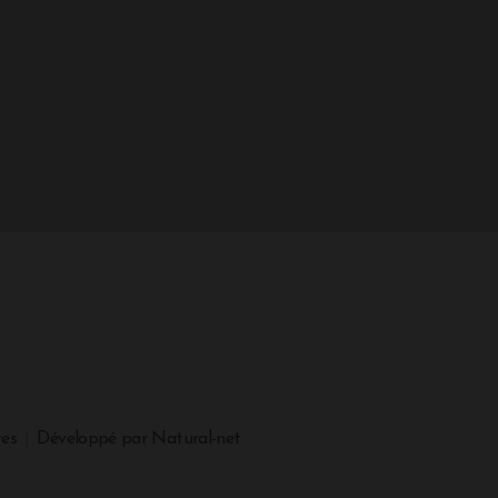
tes
Développé par Natural-net