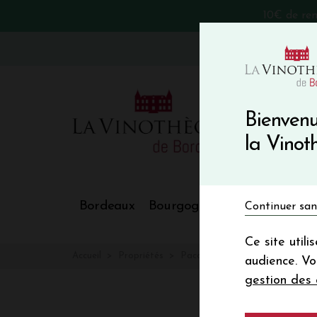
10€ de re
VinoBlog
Bienvenu
la Vino
Bordeaux
Bourgogne
Nos Régions
Continuer san
Ce site util
Accueil
Propriétés
Pacory Ferme des Grimaux
audience. V
gestion des 