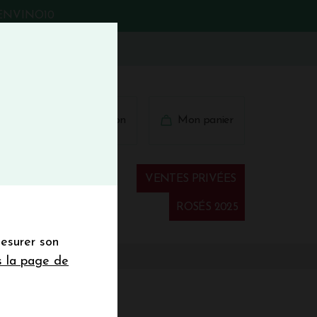
BIENVINO10
fermer
 41 41
Connexion
Mon panier
€
wsletter
VENTES PRIVÉES
Spiritueux
ROSÉS 2025
mesurer son
sletter de la
s la page de
de de 50€ hors
 mois