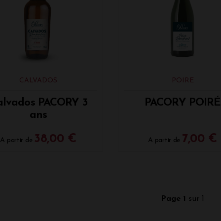
s Poirés, il s'agit de poires centenaires issues de vergers hau
différentes, la variété recherchée est le Plant de Blanc car c'est
ation de jus de poires a lieu sur une aire géographique d'appe
 a permis à ce produit d'être récompensé de la médaille d'or d
mme : Cidre Fermier Brut, Poiré Domfront, Calvados 
uvez retrouver à la Vinothèque de Bordeaux les différents pr
CALVADOS
POIRE
é :
vif et pétillant, il possède une belle robe jaune dorée, ave
 des notes d'agrumes et de fleurs blanches. En bouche, il se révè
alvados PACORY 3
PACORY POIRÉ
 de fines bulles par la prise de mousse naturelle.
ans
re
: brut et fermier, il possède au nez une belle intensité aroma
e et révèle de la fraîcheur avec une pointe sucrée. En bouche, d
38,00 €
7,00 €
A partir de
A partir de
ale astringente avec une pointe d'amertume. D'années en année
gner la galette lors de l'épiphanie ou les crêpes lors de la ch
vados 3 ans
: nez aromatique, tout en douceur, avec des notes 
'ananas, de caramel au beurre salé et de fruits secs. En bouc
pagne de notes fruitées et légèrement boisées.
Page 1
sur 1