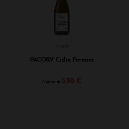
te-tige normands. Parmi les espèces de
 elle qui lui confère sa typicité. La
llation d'origine protégée. L'excellence du
e la maison cidricole de Normandie.
5 ans
oduits de la Ferme des Grimaux :
CIDRE
c au nez des arômes de poire fraîche,
le frais, structuré et expressif. Il
PACORY Cidre Fermier
tique sur des notes de fruits. Il est
e la richesse et de la fraîcheur. Elle offre
5,50 €
A partir de
s, le cidre est devenu un classique pour
andeleur.
sucrées de vanille, de fruits exotiques
he, ce calvados est assez souple et