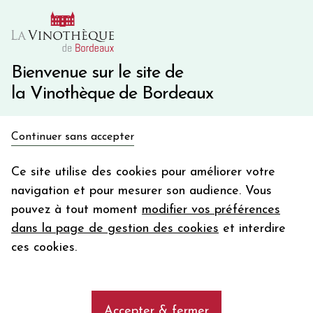
10€ de remise immédiate sur votre première commande
avec le code BIENVINO10
Une question ?
05 57 10 41 41
Bienvenue sur le site de
la Vinothèque de Bordeaux
Recevez 5€
Continuer sans accepter
en bon d'achat
Accueil
Propriétés
CHATEAU FONROQUE
en vous inscrivant à notre newsletter
Ce site utilise des cookies pour améliorer votre
navigation et pour mesurer son audience. Vous
Votre
pouvez à tout moment
modifier vos préférences
email
Les vins de la propriété CHATEAU
dans la page de gestion des cookies
et interdire
FONROQUE
En m’abonnant, j’accepte de recevoir la newsletter de la
ces cookies.
Vinothèque de Bordeaux.
Minimum de commande de 50€ h
frais de port. Durée de validité d’un mois
add
CHATEAU FONROQUE
Accepter & fermer