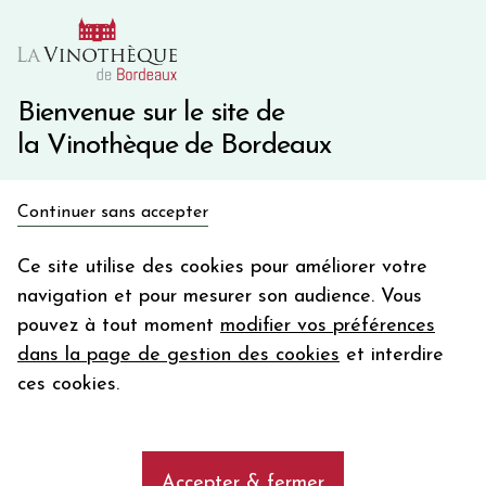
10€ de remise immédiate sur votre première commande
avec le code BIENVINO10
Une question ?
05 57 10 41 41
Bienvenue sur le site de
la Vinothèque de Bordeaux
Recevez 5€
Continuer sans accepter
en bon d'achat
Accueil
Propriétés
CHATEAU PAVIE MACQUIN
en vous inscrivant à notre newsletter
Ce site utilise des cookies pour améliorer votre
navigation et pour mesurer son audience. Vous
Votre
pouvez à tout moment
modifier vos préférences
email
Les vins de la propriété CHATEAU
dans la page de gestion des cookies
et interdire
PAVIE MACQUIN
En m’abonnant, j’accepte de recevoir la newsletter de la
ces cookies.
Vinothèque de Bordeaux.
Minimum de commande de 50€ h
frais de port. Durée de validité d’un mois
add
CHATEAU PAVIE MACQUIN
Accepter & fermer