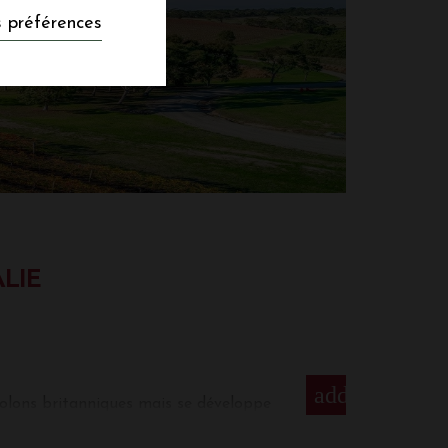
 préférences
ALIE
add
 colons britanniques mais se développe
is dans 60 régions viticoles
rsité des lieux d'implantations et leur