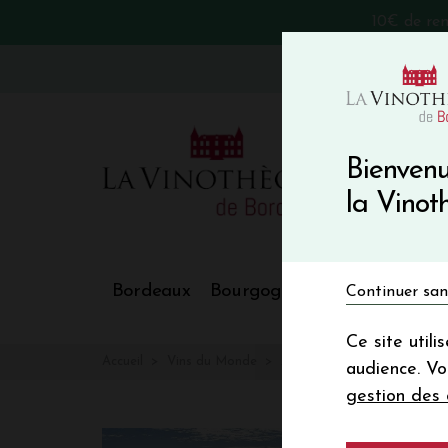
10€ de re
VinoBlog
Bienvenu
la Vino
Bordeaux
Bourgogne
Nos Régions
Continuer san
Ce site util
Accueil
Vins du Monde
AUSTRALIE
audience. V
gestion des 