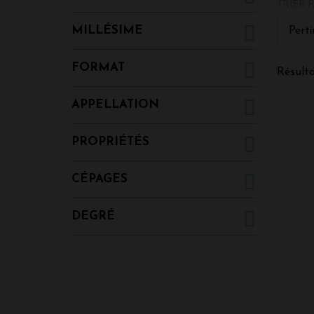
TRIER P
climat 
Shiraz 
MILLÉSIME
Perti
FORMAT
Résulta
APPELLATION
PROPRIÉTÉS
CÉPAGES
DEGRÉ