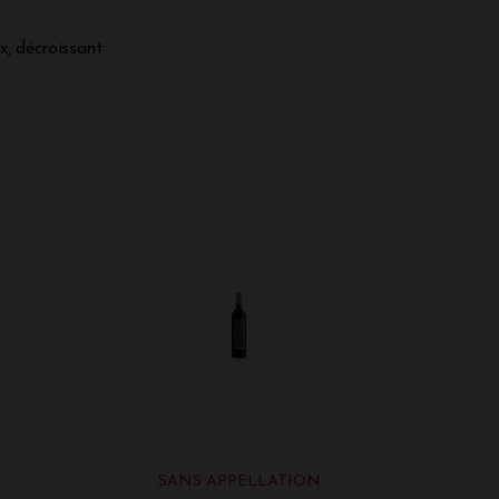
page emblématique de l'Australie est le
ix, décroissant
SANS APPELLATION