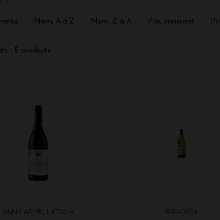
AR :
apporte de la spécificité et de la qualité à chaque vins. Le cé
(provenant du Syrah).
nence
Nom, A à Z
Nom, Z à A
Prix, croissant
Pr
ts : 5 produits
SANS APPELLATION
BAROSSA