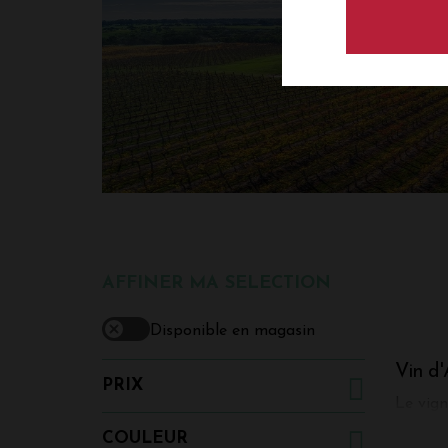
AFFINER MA SELECTION
Disponible en magasin
Vin d
PRIX
Le vign
réellem
COULEUR
majorit