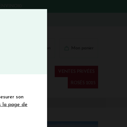
BIENVINO10
fermer
 41 41
Connexion
Mon panier
€
wsletter
VENTES PRIVÉES
Spiritueux
ROSÉS 2025
mesurer son
sletter de la
s la page de
de de 50€ hors
 mois