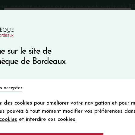
mise immédiate sur votre première commande avec le code 
Catalogue Primeurs 2025
Qui sommes-nous
05 57 10
e sur le site de
Recevez 5
thèque de Bordeaux
en bon d'achat
en vous inscrivant à notre ne
Vins du monde
Primeurs
Bio & Cie
Champagne
s accepter
Votre
email
ise des cookies pour améliorer votre navigation et pour 
En m’abonnant, j’accepte de recevoir la new
ous pouvez à tout moment
modifier vos préférences dan
Vinothèque de Bordeaux.
Minimum de comman
cookies
et interdire ces cookies.
frais de port. Durée de validité d’un