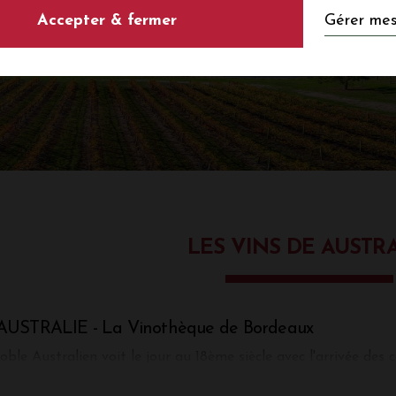
Gérer mes
Accepter & fermer
LES VINS DE AUSTR
'AUSTRALIE - La Vinothèque de Bordeaux
oble Australien voit le jour au 18ème siècle avec l'arrivée des
ent au début du 19ème siècle. Aujourd'hui, les vins sont répart
airement au sud du continent, allant de l'Ouest à l'Est. La dive