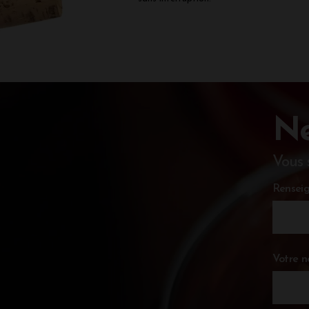
Ne
Vous 
Renseig
Votre 