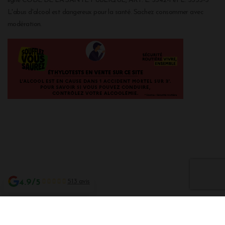
ligne CODE DE LA SANTE PUBLIQUE, ART. L. 3342-1 et L. 3353-3
L'abus d'alcool est dangereux pour la santé. Sachez consommer avec
modération.
4.9/5
513 avis