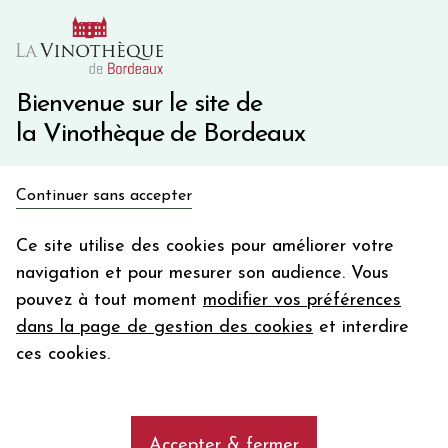
10€ de remise immédiate sur votre première commande
avec le code BIENVINO10
Une question ?
05 57 10 41 41
Bienvenue sur le site de
la Vinothèque de Bordeaux
Recevez 5€
Continuer sans accepter
en bon d'achat
Accueil
Propriétés
Lacroix Triaulaire
en vous inscrivant à notre newsletter
Ce site utilise des cookies pour améliorer votre
navigation et pour mesurer son audience. Vous
Votre
pouvez à tout moment
modifier vos préférences
email
Les champagnes de la Maison Lacroix
dans la page de gestion des cookies
et interdire
Triaulaire
En m’abonnant, j’accepte de recevoir la newsletter de la
ces cookies.
Vinothèque de Bordeaux.
Minimum de commande de 50€ h
frais de port. Durée de validité d’un mois
add
Découvrez et achetez les meilleurs
Accepter & fermer