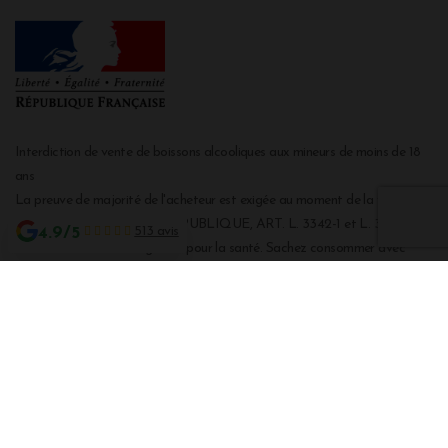
Interdiction de vente de boissons alcooliques aux mineurs de moins de 18
ans
La preuve de majorité de l'acheteur est exigée au moment de la vente en
ligne CODE DE LA SANTE PUBLIQUE, ART. L. 3342-1 et L. 3353-3
4.9/5
513 avis
L'abus d'alcool est dangereux pour la santé. Sachez consommer avec
modération.