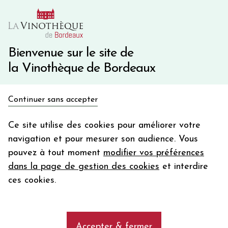
10€ de remise immédiate sur votre première commande
avec le code BIENVINO10
Une question ?
05 57 10 41 41
Bienvenue sur le site de
la Vinothèque de Bordeaux
Recevez 5€
Continuer sans accepter
en bon d'achat
Accueil
Vins du Monde
ITALIE
Barbaresco
en vous inscrivant à notre newsletter
Ce site utilise des cookies pour améliorer votre
navigation et pour mesurer son audience. Vous
Votre
pouvez à tout moment
modifier vos préférences
email
Les vins de Barbaresco
dans la page de gestion des cookies
et interdire
En m’abonnant, j’accepte de recevoir la newsletter de la
ces cookies.
Vinothèque de Bordeaux.
Minimum de commande de 50€ h
frais de port. Durée de validité d’un mois
Barbaresco
Accepter & fermer