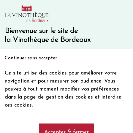
10€ de remise immédiate sur votre première commande
avec le code BIENVINO10
Une question ?
05 57 10 41 41
Bienvenue sur le site de
la Vinothèque de Bordeaux
Recevez 5€
Continuer sans accepter
en bon d'achat
Accueil
Propriétés
CHÂTEAU VIEUX MAILLET
en vous inscrivant à notre newsletter
Ce site utilise des cookies pour améliorer votre
navigation et pour mesurer son audience. Vous
Votre
pouvez à tout moment
modifier vos préférences
email
Les vins de la propriété CHÂTEAU
dans la page de gestion des cookies
et interdire
VIEUX MAILLET
En m’abonnant, j’accepte de recevoir la newsletter de la
ces cookies.
Vinothèque de Bordeaux.
Minimum de commande de 50€ h
frais de port. Durée de validité d’un mois
add
CHÂTEAU VIEUX MAILLET
Accepter & fermer