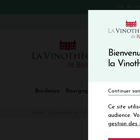
10€ de re
VinoBlog
Bienvenu
la Vino
Bordeaux
Bourgogne
Nos Régions
Continuer san
Ce site util
Accueil
Propriétés
CH. LARIBOTTE
audience. V
gestion des 