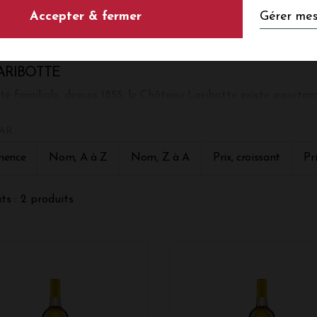
LES VINS DE LA PROPRIÉTÉ C
Gérer mes
Accepter & fermer
ARIBOTTE
té familiale, depuis 1855, le Château Laribotte existe pourtant
 dire six générations. Il se situe sur la commune de Preignac, 
 de la Garonne. Domaine planté uniquement en cépages nobles
AR :
lle, sur 15 ha de superficie; il est pourvu d'un sous-sol argi
nence
Nom, A à Z
Nom, Z à A
Prix, croissant
Pr
ts : 2 produits