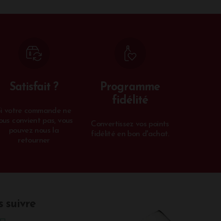
Satisfait ?
Programme
fidélité
Si votre commande ne
ous convient pas, vous
Convertissez vos points
pouvez nous la
fidélité en bon d'achat.
retourner
 suivre