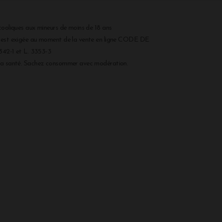
cooliques aux mineurs de moins de 18 ans
r est exigée au moment de la vente en ligne CODE DE
2-1 et L. 3353-3
 la santé. Sachez consommer avec modération.