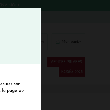
BIENVINO10
fermer
 41 41
Connexion
Mon panier
€
wsletter
VENTES PRIVÉES
Spiritueux
ROSÉS 2025
mesurer son
sletter de la
s la page de
de de 50€ hors
 mois