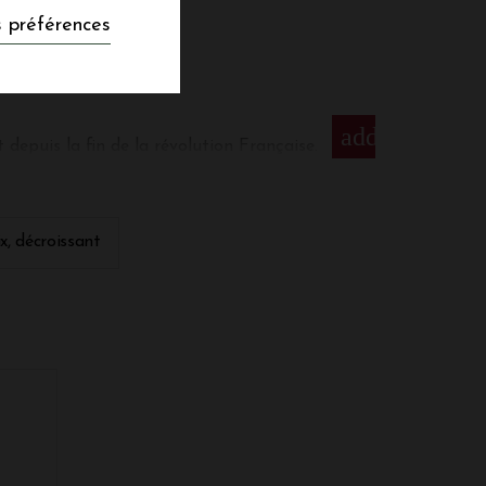
H. LARIBOTTE
 préférences
add
 depuis la fin de la révolution Française.
à 40 km au sud de Bordeaux, sur la rive
 : 90% Semillon, 8% Sauvignon, et 2%
lo-graveleux abondamment fourni en rochers.
ix, décroissant