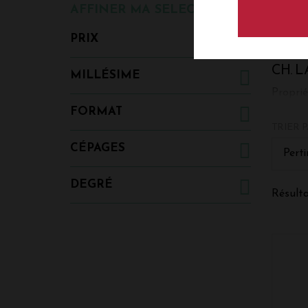
AFFINER MA SELECTION
PRIX
CH. L
MILLÉSIME
Proprié
C'est à
FORMAT
gauche
TRIER P
Muscade
CÉPAGES
Perti
DEGRÉ
Résulta