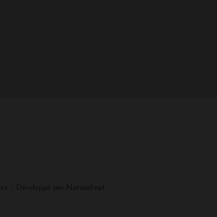
tes
Développé par Natural-net