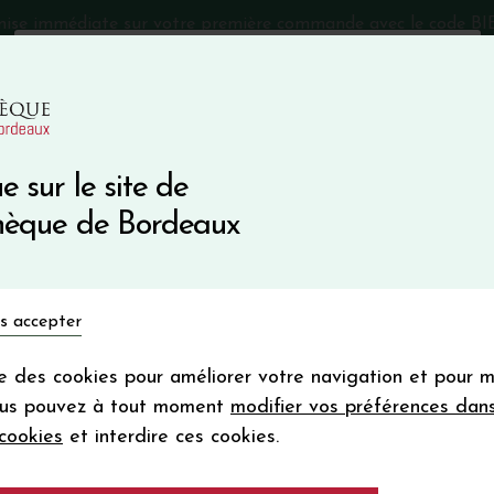
mise immédiate sur votre première commande avec le code 
Catalogue Primeurs 2025
Qui sommes-nous
05 57 10
e sur le site de
Recevez 5
thèque de Bordeaux
en bon d'achat
en vous inscrivant à notre ne
Vins du monde
Primeurs
Bio & Cie
Champagne
s accepter
Votre
email
ise des cookies pour améliorer votre navigation et pour 
En m’abonnant, j’accepte de recevoir la new
ous pouvez à tout moment
modifier vos préférences dan
Vinothèque de Bordeaux.
Minimum de comman
cookies
et interdire ces cookies.
frais de port. Durée de validité d’un